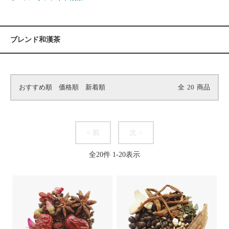
ブレンド和漢茶
おすすめ順
価格順
新着順
全
20
商品
< 前
次 >
全
20
件
1
-
20
表示