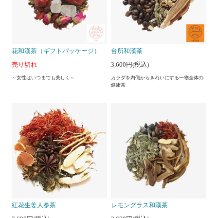
花和漢茶（ギフトパッケージ）
台所和漢茶
売り切れ
3,600円(税込)
～女性はいつまでも美しく～
カラダを内側からきれいにする一物全体の
健康茶
紅花生姜人参茶
レモングラス和漢茶