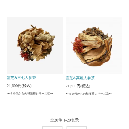
霊芝&三七人参茶
霊芝&高麗人参茶
21,600円(税込)
21,600円(税込)
〜４０代からの和漢茶シリーズ①〜
〜４０代からの和漢茶シリーズ②〜
全
20
件
1
-
20
表示