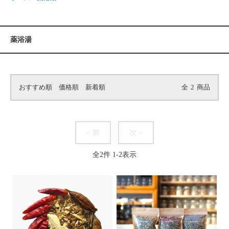
薬浴湯
おすすめ順
価格順
新着順
全
2
商品
< 前
次 >
全
2
件
1
-
2
表示