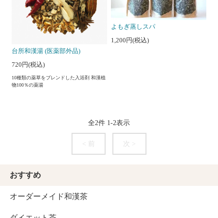
よもぎ蒸しスパ
1,200円(税込)
台所和漢湯 (医薬部外品)
720円(税込)
10種類の薬草をブレンドした入浴剤 和漢植
物100％の薬湯
全
2
件
1
-
2
表示
< 前
次 >
おすすめ
オーダーメイド和漢茶
ダイエット茶